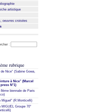
bliographie
che artistique
s, oeuvres croisées
s
rcher :
ême rubrique
e de Nice" (Sabine Gowa,
inture à Nice" (Marcel
 press N°1)
 8ème biennale de Paris
cco)
 Miguel" (R.Monticelli)
in MIGUEL Groupe 70"
ticelli)