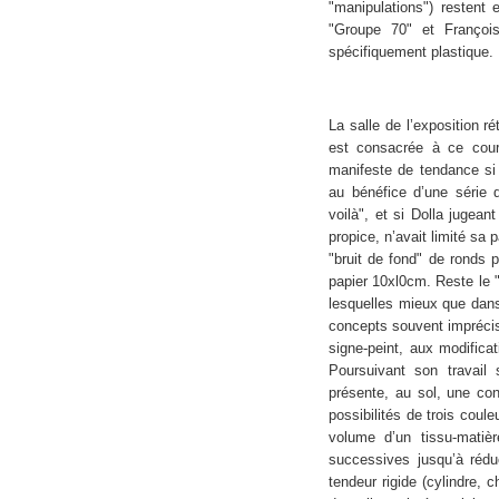
"manipulations") restent
"Groupe 70" et Françoi
spécifiquement plastique.
La salle de l’exposition r
est consacrée à ce cour
manifeste de tendance si 
au bénéfice d’une série d
voilà", et si Dolla jugean
propice, n’avait limité sa 
"bruit de fond" de ronds p
papier 10xl0cm. Reste le 
lesquelles mieux que dans
concepts souvent impréci
signe­-peint, aux modifica
Poursuivant son travail
présente, au sol, une con
possibilités de trois coul
volume d’un tissu-matiè
successives jusqu’à réd
tendeur rigide (cylindre, 