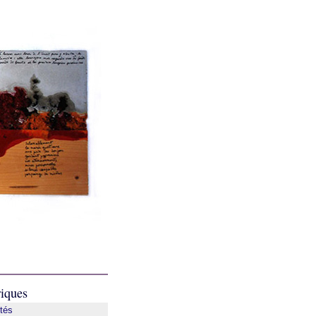
iques
ités