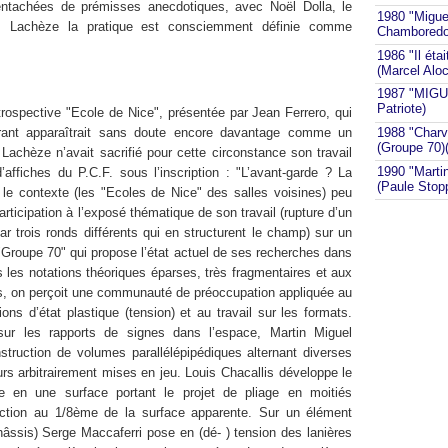
 entachées de prémisses anecdotiques, avec Noël Dolla, le
1980 "Migue
s Lachèze la pratique est consciemment définie comme
Chamboredo
1986 "Il éta
(Marcel Alo
1987 "MIGUE
Patriote)
étrospective "Ecole de Nice", présentée par Jean Ferrero, qui
ant apparaîtrait sans doute encore davantage comme un
1988 "Charv
(Groupe 70)(
Lachèze n’avait sacrifié pour cette circonstance son travail
1990 "Martin
’affiches du P.C.F. sous l’inscription : "L’avant-garde ? La
(Paule Stop
t le contexte (les "Ecoles de Nice" des salles voisines) peu
participation à l’exposé thématique de son travail (rupture d’un
ar trois ronds différents qui en structurent le champ) sur un
"Groupe 70" qui propose l’état actuel de ses recherches dans
 les notations théoriques éparses, très fragmentaires et aux
s, on perçoit une communauté de préoccupation appliquée au
tions d’état plastique (tension) et au travail sur les formats.
 sur les rapports de signes dans l’espace, Martin Miguel
struction de volumes parallélépipédiques alternant diverses
eurs arbitrairement mises en jeu. Louis Chacallis développe le
re en une surface portant le projet de pliage en moitiés
uction au 1/8ème de la surface apparente. Sur un élément
châssis) Serge Maccaferri pose en (dé- ) tension des lanières