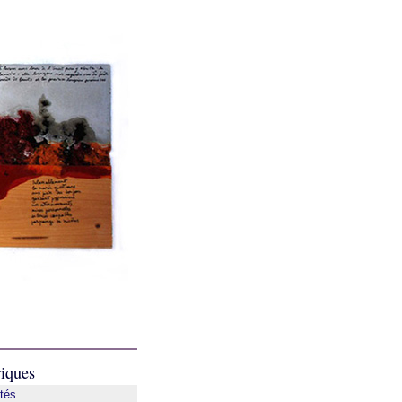
iques
ités