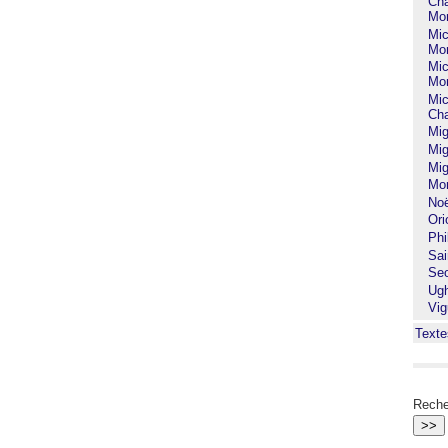
Cha
Mon
Mic
Mon
Mic
Mon
Mic
Cha
Mig
Mig
Mig
Mon
Noë
Ori
Phi
Sai
Seo
Ug
Vig
Texte
Reche