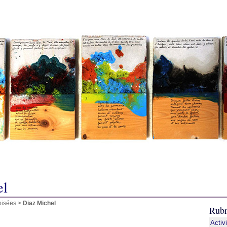
el
oisées
>
Diaz Michel
Rubr
Activ