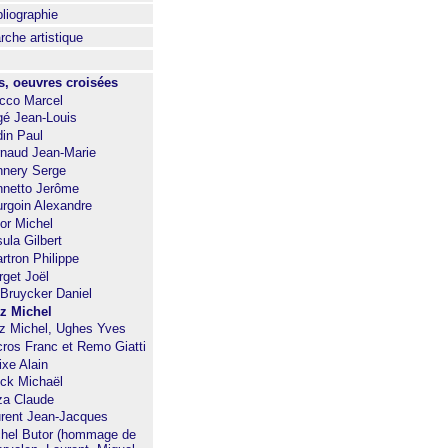
bliographie
che artistique
s, oeuvres croisées
cco Marcel
é Jean-Louis
in Paul
naud Jean-Marie
nery Serge
netto Jerôme
rgoin Alexandre
or Michel
ula Gilbert
rtron Philippe
rget Joël
Bruycker Daniel
z Michel
z Michel, Ughes Yves
ros Franc et Remo Giatti
ixe Alain
ck Michaël
za Claude
rent Jean-Jacques
hel Butor (hommage de