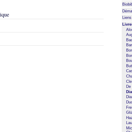
Biobi
Démar
rique
Liens
Livre
Alo
Aug
Bad
Bar
Bon
Bon
Bou
But
Cas
Cha
Cle
De 
Dia
Dia
Duc
Fre
Glü
Ha
Lau
Mic