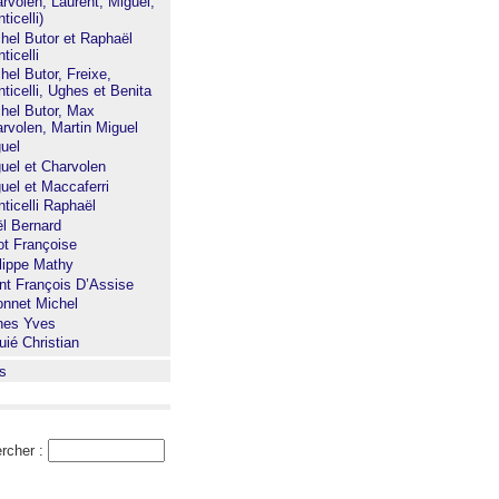
rvolen, Laurent, Miguel,
ticelli)
hel Butor et Raphaël
ticelli
hel Butor, Freixe,
ticelli, Ughes et Benita
hel Butor, Max
rvolen, Martin Miguel
uel
uel et Charvolen
uel et Maccaferri
ticelli Raphaël
l Bernard
ot Françoise
lippe Mathy
nt François D’Assise
nnet Michel
hes Yves
uié Christian
s
rcher :